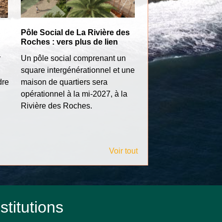
Pôle Social de La Rivière des
Bourses d'aide et d
Roches : vers plus de lien
La Ville de Bras-Pan
r
Un pôle social comprenant un
renouvelle son dispos
square intergénérationnel et une
bourses destiné à a
dre
maison de quartiers sera
les étudiants dans la
opérationnel à la mi-2027, à la
de leurs études supé
Rivière des Roches.
Voir tout
stitutions