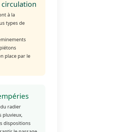
circulation
nt à la
ous types de
s
cheminements
 piétons
n place par le
tempéries
du radier
s pluvieux,
es dispositions
rantir le passage