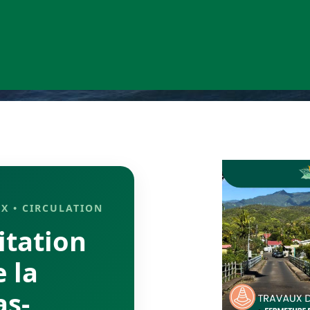
X • CIRCULATION
itation
 la
as-