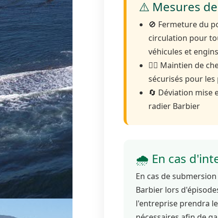
⚠️ Mesures de 
🚫 Fermeture du po
circulation pour t
véhicules et engin
🚶‍♀️ Maintien de 
sécurisés pour les
🔄 Déviation mise e
radier Barbier
🌧️ En cas d'in
En cas de submersion 
Barbier lors d'épisode
l'entreprise prendra l
nécessaires afin de ga