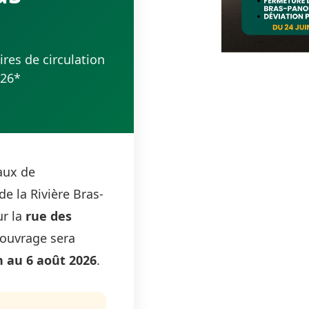
res de circulation
026*
aux de
de la Rivière Bras-
ur la
rue des
'ouvrage sera
n au 6 août 2026
.