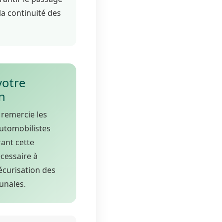
la continuité des
votre
n
 remercie les
automobilistes
rant cette
cessaire à
sécurisation des
unales.