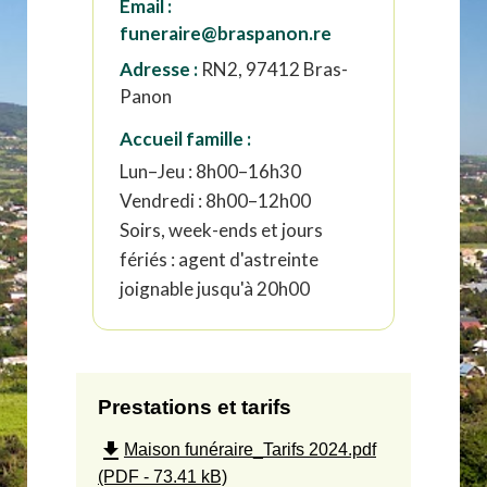
Email :
funeraire@braspanon.re
Adresse :
RN2, 97412 Bras-
Panon
Accueil famille :
Lun–Jeu : 8h00–16h30
Vendredi : 8h00–12h00
Soirs, week-ends et jours
fériés : agent d'astreinte
joignable jusqu'à 20h00
Prestations et tarifs
file_download
Maison funéraire_Tarifs 2024.pdf
(PDF - 73.41 kB)